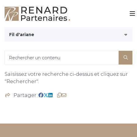
Rechercher
et appuyez sur
Entrée
Fil d'ariane
NOS EXPERTISES
ACTUALITÉS
Chefs d’entreprise et Professions libérales
Rechercher un contenu
A PROPOS
Entreprises
Chiffres utiles
Saisissez votre recherche ci-dessus et cliquez sur
CONTACTEZ-NOUS
"Rechercher".
Particuliers
Simulateurs
RECHERCHE
Partager
Bourse
Recherche