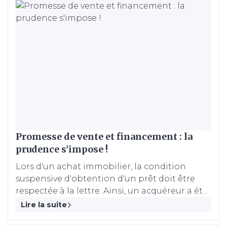
Promesse de vente et financement : la
prudence s'impose !
Lors d'un achat immobilier, la condition
suspensive d'obtention d'un prêt doit être
respectée à la lettre. Ainsi, un acquéreur a été
sanctionné en justice pour avoir demandé à
Lire la suite
sa banque un taux inférieur à celui