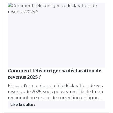
mentionné dans la promesse, faisant échouer
la transaction.
Comment télécorriger sa déclaration de
revenus 2025 ?
En cas d'erreur dans la télédéclaration de vos
revenus de 2025, vous pouvez rectifier le tir en
recourant au service de correction en ligne
ouvert sur le site impots.gouv.fr du 29 juillet
Lire la suite
jusqu'en décembre 2026.