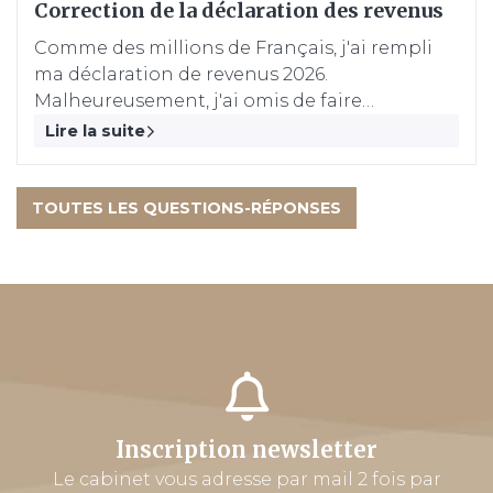
Correction de la déclaration des revenus
Comme des millions de Français, j'ai rempli
ma déclaration de revenus 2026.
Malheureusement, j'ai omis de faire
apparaître certains revenus. Est-il possible de
Lire la suite
rectifier cette déclaration sachant que la date
limite pour déclarer est expirée ?
TOUTES LES QUESTIONS-RÉPONSES
Inscription newsletter
Le cabinet vous adresse par mail 2 fois par