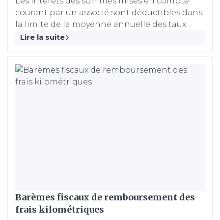
Les intérêts des sommes mises en compte
courant par un associé sont déductibles dans
la limite de la moyenne annuelle des taux
effectifs moyens pratiqués par les
Lire la suite
établissements de crédit pour des prêts à
taux variable aux entreprises d'une durée
initiale supérieure à deux ans.
Barèmes fiscaux de remboursement des
frais kilométriques