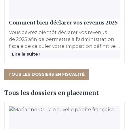
Comment bien déclarer vos revenus 2025
Vous devrez bientôt déclarer vos revenus
de 2025 afin de permettre à l'administration
fiscale de calculer votre imposition définitive.
Présentation des principales règles et
Lire la suite
nouveautés à connaître pour remplir votre
déclaration dans les règles de l'art !
TOUS LES DOSSIERS EN FISCALITÉ
Tous les dossiers en placement